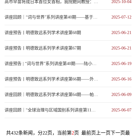
高市早苗将成日本首位女首相，我院鲍同教授：这一因素导致她可能走不远
2025-10-04
讲座回顾｜“词与世界”系列讲座第40期——基于语料库的体裁写作教学：融合大语言模型微调与动态...
2025-07-12
讲座预告丨明德致远系列学术讲座第68期
2025-06-21
讲座预告丨明德致远系列学术讲座第67期
2025-06-21
讲座预告 | “词与世界”系列讲座第40期——陆小飞：基于语料库的体裁写作教学：融合大语言模...
2025-06-19
讲座预告丨明德致远系列学术讲座第66期——外语教学论文撰写与课题申报的陷阱与对策
2025-06-16
讲座回顾｜明德致远系列学术讲座第64期——帕斯卡笔下的语言简约与思想深邃
2025-06-09
讲座回顾｜“全球治理与区域国别系列讲座第11讲：荷兰右翼自由党的意识形态与其对欧洲政治的影响...
2025-06-07
共432条新闻，分22页，当前第
2
页
最前页
上一页
下一页
最