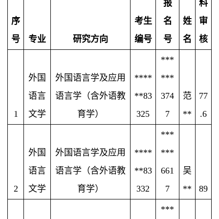
报
料
序
考生
名
姓
审
号
专业
研究方向
编号
号
名
核
***
外国
外国语言学及应用
****
***
语言
语言学（含外语教
**
83
374
范
77
1
文学
育学）
325
7
**
.6
***
外国
外国语言学及应用
****
***
语言
语言学（含外语教
**83
661
吴
2
文学
育学）
332
7
**
89
***