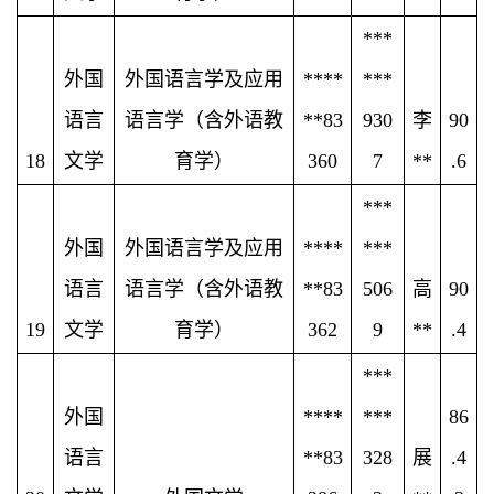
***
外国
外国语言学及应用
****
***
语言
语言学（含外语教
**83
930
李
90
18
文学
育学）
360
7
**
.6
***
外国
外国语言学及应用
****
***
语言
语言学（含外语教
**83
506
高
90
19
文学
育学）
362
9
**
.4
***
外国
****
***
86
语言
**83
328
展
.4