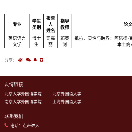
报告
学生
指导
专业
人
论
类别
教师
姓名
英语语言
博士
司高
郭英
抵抗、灵性与跨界：阿诺德·
文学
生
丽
剑
本土裔
分享：
友情链接
北京大学外国语学院
北京外国语大学
南京大学外国语学院
上海外国语大学
联系我们
电话：
点击进入