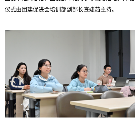
仪式由团建促进会培训部副部长查婕茹主持。