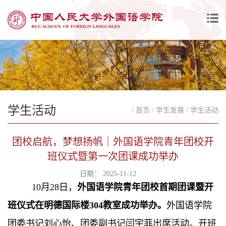
学生活动
/ 首页
/ 学生发展
/ 学生活动
团校启航，梦想扬帆｜外国语学院青年团校开
班仪式暨第一次团课成功举办
日期： 2025-11-12
10月28日，
外国语学院青年团校首期团课暨开
班仪式在明德国际楼304教室成功举办。
外国语学院
团委书记刘心怡、团委副书记闫宇菲出席活动。开班