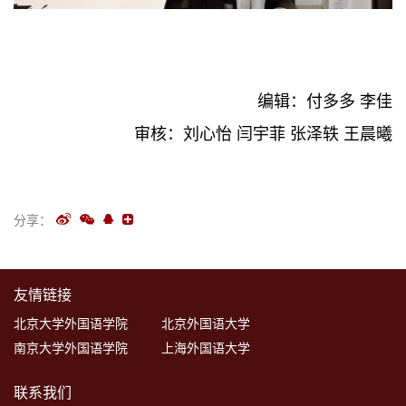
编辑：付多多 李佳
审核：刘心怡 闫宇菲 张泽轶 王晨曦
分享：
友情链接
北京大学外国语学院
北京外国语大学
南京大学外国语学院
上海外国语大学
联系我们