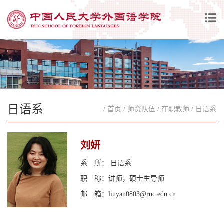
日语系
/ 首页
/ 师资队伍
/ 在职教师
/ 日语系
刘妍
系 所： 日语系
职 称：讲师，硕士生导师
邮 箱：liuyan0803@ruc.edu.cn