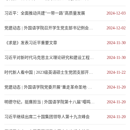
习近平：全面推动共建“一带一路”高质量发展
2024-12-03
党建动态 | 外国语学院召开学生党支部书记例会暨学期中党建工作总结会
2024-12-02
《求是》发表习近平重要文章
2024-11-30
习近平对新时代马克思主义理论研究和建设工程作出重要指示
2024-11-30
时代新人看中国 | 2023级英语硕士生党团支部开展“尽览中轴之美 品味时代新韵”联学活动
2024-11-22
党建动态 | 外国语学院党委开展“重走革命圣地·牢记初心使命”实践研学活动
2024-11-20
明德守纪，挺膺担当 | 外国语学院第十八届“嘤鸣”党建知识竞赛开始报名
2024-11-20
习近平继续出席二十国集团领导人第十九次峰会
2024-11-20