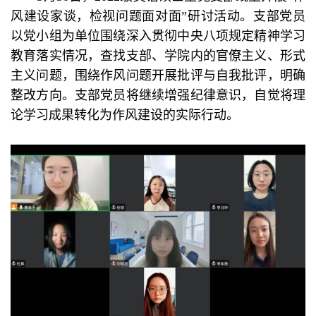
风建设家谈，检视问题面对面”研讨活动。支部党员
以党小组为单位围绕深入贯彻中央八项规定精神学习
教育落实情况，查找支部、学院内的官僚主义、形式
主义问题，围绕作风问题开展批评与自我批评，明确
整改方向。支部党员将继续增强纪律意识，自觉将理
论学习成果转化为作风建设的实际行动。