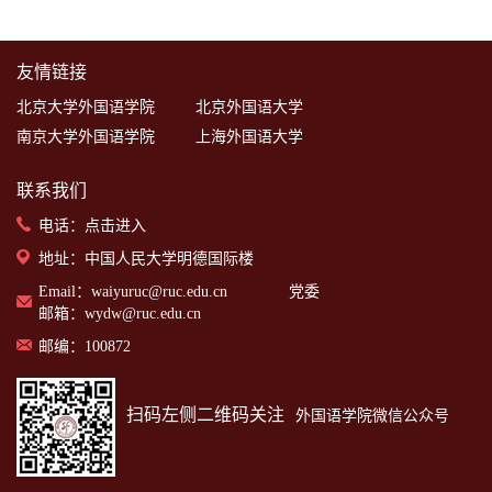
友情链接
北京大学外国语学院
北京外国语大学
南京大学外国语学院
上海外国语大学
联系我们
电话：
点击进入
地址：中国人民大学明德国际楼
Email：waiyuruc@ruc.edu.cn 党委
邮箱：wydw@ruc.edu.cn
邮编：100872
扫码左侧二维码关注
外国语学院微信公众号