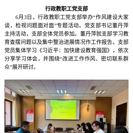
行政教职工党支部
6月3日，行政教职工党支部举办“作风建设大家
谈，检视问题面对面”专题活动。党支部书记董丹萍
主持活动，支部全体党员参加。董丹萍就支部学习教
育查摆问题以及集中整治进展情况作工作报告。支部
党员集体学习《习近平：加快建设教育强国》，依次
分享学习体会，并围绕“改进工作作风、密切联系群
众”展开研讨。