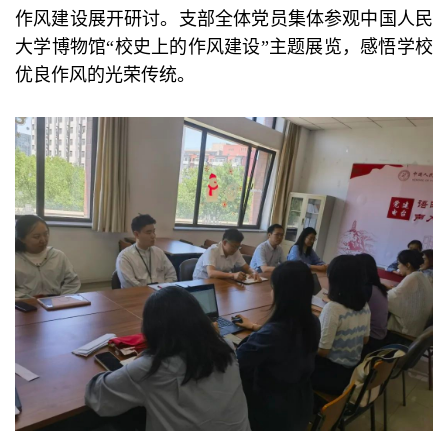
作风建设展开研讨。支部全体党员集体参观中国人民
大学博物馆“校史上的作风建设”主题展览，感悟学校
优良作风的光荣传统。