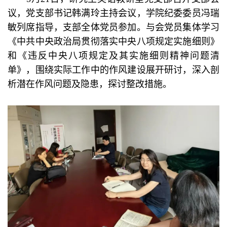
议，党支部书记韩满玲主持会议，学院纪委委员冯瑞
敏列席指导，支部全体党员参加。与会党员集体学习
《中共中央政治局贯彻落实中央八项规定实施细则》
和《违反中央八项规定及其实施细则精神问题清
单》，围绕实际工作中的作风建设展开研讨，深入剖
析潜在作风问题及隐患，探讨整改措施。