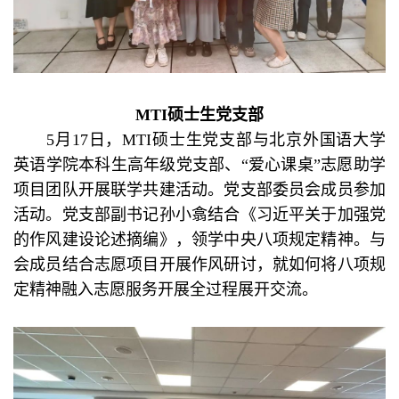
MTI硕士生党支部
5月17日，MTI硕士生党支部与北京外国语大学
英语学院本科生高年级党支部、“爱心课桌”志愿助学
项目团队开展联学共建活动。党支部委员会成员参加
活动。党支部副书记孙小翕结合《习近平关于加强党
的作风建设论述摘编》，领学中央八项规定精神。与
会成员结合志愿项目开展作风研讨，就如何将八项规
定精神融入志愿服务开展全过程展开交流。