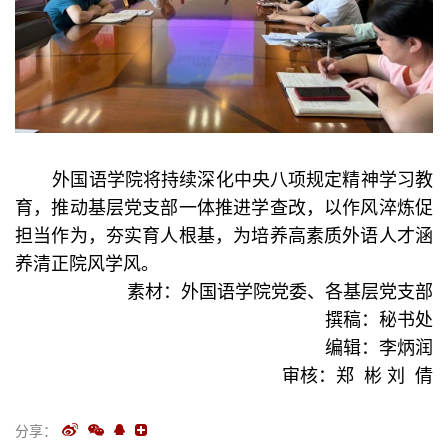
外国语学院将持续深化中央八项规定精神学习教
育，推动基层党支部一体推进学查改，以作风淬炼促
担当作为，夯实育人根基，为培养高素质外语人才涵
养清正院风学风。
素材：外国语学院党委、各基层党支部
撰稿：秘书处
编辑：李炳润
审核：郑 彬 刘 倩
分享：