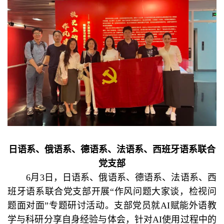
日语系、俄语系、德语系、法语系、西班牙语系联合
党支部
6月3日，日语系、俄语系、德语系、法语系、西
班牙语系联合党支部开展“作风问题大家谈，检视问
题面对面”专题研讨活动。支部党员就AI赋能外语教
学与科研分享自身经验与体会，针对AI使用过程中的